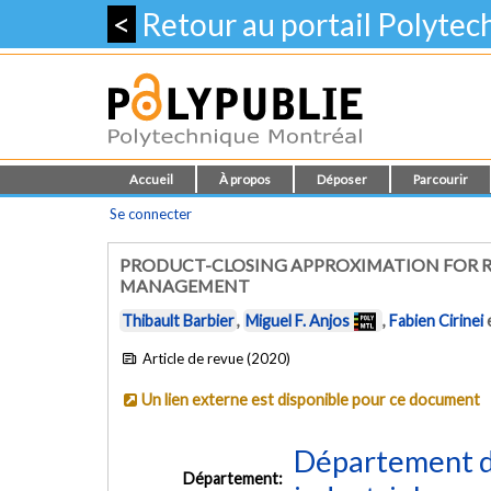
<
Retour au portail Polyte
Accueil
À propos
Déposer
Parcourir
Se connecter
PRODUCT-CLOSING APPROXIMATION FOR 
MANAGEMENT
Thibault Barbier
,
Miguel F. Anjos
,
Fabien Cirinei
Article de revue (2020)
Un lien externe est disponible pour ce document
Département d
Département: