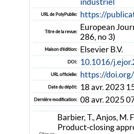
industriel
https://public
URL de PolyPublie:
European Journ
Titre de la revue:
286, no 3)
Elsevier B.V.
Maison d'édition:
10.1016/j.ejor
DOI:
https://doi.or
URL officielle:
18 avr. 2023 1
Date du dépôt:
08 avr. 2025 0
Dernière modification:
Barbier, T., Anjos, M. F
Product-closing appr