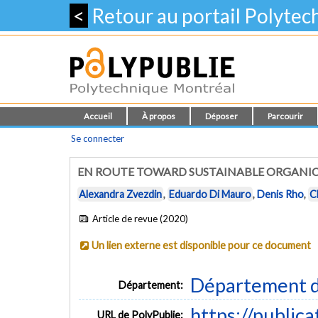
<
Retour au portail Polyte
Accueil
À propos
Déposer
Parcourir
Se connecter
EN ROUTE TOWARD SUSTAINABLE ORGANIC
Alexandra Zvezdin
,
Eduardo Di Mauro
,
Denis Rho
,
C
Article de revue (2020)
Un lien externe est disponible pour ce document
Département d
Département:
https://public
URL de PolyPublie: