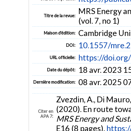
MRS Energy and
Titre de la revue:
(vol. 7, no 1)
Cambridge Univ
Maison d'édition:
10.1557/mre.
DOI:
https://doi.or
URL officielle:
18 avr. 2023 1
Date du dépôt:
08 avr. 2025 0
Dernière modification:
Zvezdin, A., Di Mauro, 
(2020). En route towa
Citer en
APA 7:
MRS Energy and Sustai
E16 (8 pages).
https: