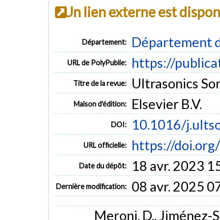
Un lien externe est dispo
Département d
Département:
https://public
URL de PolyPublie:
Ultrasonics So
Titre de la revue:
Elsevier B.V.
Maison d'édition:
10.1016/j.ult
DOI:
https://doi.or
URL officielle:
18 avr. 2023 1
Date du dépôt:
08 avr. 2025 0
Dernière modification:
Meroni, D., Jiménez-Sal