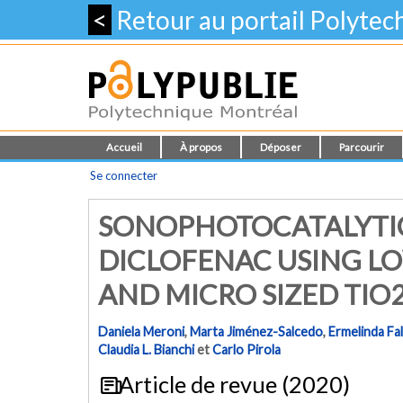
<
Retour au portail Polyte
Accueil
À propos
Déposer
Parcourir
Se connecter
SONOPHOTOCATALYTI
DICLOFENAC USING 
AND MICRO SIZED TIO
Daniela Meroni
,
Marta Jiménez-Salcedo
,
Ermelinda Fal
Claudia L. Bianchi
et
Carlo Pirola
Article de revue (2020)