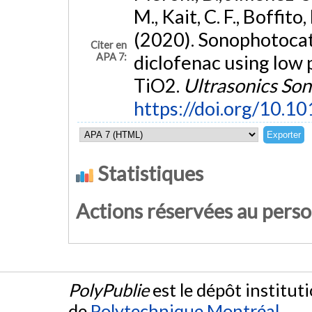
M., Kait, C. F., Boffito, 
(2020). Sonophotocat
Citer en
APA 7:
diclofenac using low
TiO2.
Ultrasonics So
https://doi.org/10.1
Statistiques
Actions réservées au pers
PolyPublie
est le dépôt institut
de
Polytechnique Montréal
.