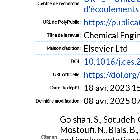
Centre de recherche:
d'écoulements 
https://public
URL de PolyPublie:
Chemical Engin
Titre de la revue:
Elsevier Ltd
Maison d'édition:
10.1016/j.ces
DOI:
https://doi.or
URL officielle:
18 avr. 2023 1
Date du dépôt:
08 avr. 2025 0
Dernière modification:
Golshan, S., Sotudeh-
Mostoufi, N., Blais, B.
Citer en
and implementation 