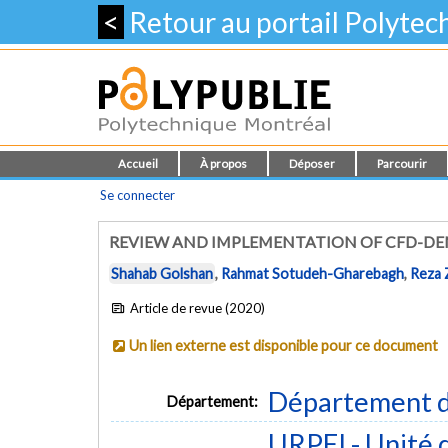
<
Retour au portail Polyte
Accueil
À propos
Déposer
Parcourir
Se connecter
REVIEW AND IMPLEMENTATION OF CFD-DEM
Shahab Golshan
,
Rahmat Sotudeh-Gharebagh
,
Reza 
Article de revue (2020)
Un lien externe est disponible pour ce document
Département d
Département:
URPEI - Unité 