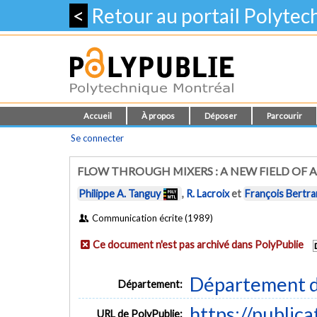
<
Retour au portail Polyte
Accueil
À propos
Déposer
Parcourir
Se connecter
FLOW THROUGH MIXERS : A NEW FIELD OF 
Philippe A. Tanguy
,
R. Lacroix
et
François Bertr
Communication écrite (1989)
Ce document n'est pas archivé dans PolyPublie
Département d
Département:
https://public
URL de PolyPublie: