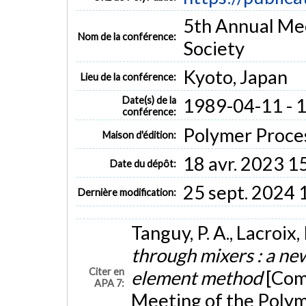
5th Annual Mee
Nom de la conférence:
Society
Kyoto, Japan
Lieu de la conférence:
Date(s) de la
1989-04-11 - 
conférence:
Polymer Proces
Maison d'édition:
18 avr. 2023 1
Date du dépôt:
25 sept. 2024 
Dernière modification:
Tanguy, P. A., Lacroix,
through mixers : a new 
Citer en
element method
[Com
APA 7:
Meeting of the Polym