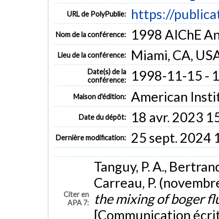
https://public
URL de PolyPublie:
1998 AIChE An
Nom de la conférence:
Miami, CA, US
Lieu de la conférence:
Date(s) de la
1998-11-15 - 
conférence:
American Insti
Maison d'édition:
18 avr. 2023 1
Date du dépôt:
25 sept. 2024 
Dernière modification:
Tanguy, P. A., Bertrand,
Carreau, P. (novembr
Citer en
the mixing of boger fl
APA 7:
[Communication écrit