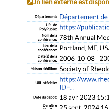
Un lien externe est dispo
Département de 
Département:
URL de
https://publicat
PolyPublie:
Nom de la
78th Annual Meet
conférence:
Lieu de la
Portland, ME, U
conférence:
Date(s) de la
2006-10-08 - 20
conférence:
Society of Rheol
Maison d'édition:
https://www.rhe
URL officielle:
ID=...
18 avr. 2023 15:
Date du dépôt:
Dernière
25 sept. 2024 16