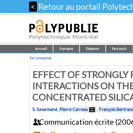
<
Retour au portail Polyte
Accueil
À propos
Déposer
Parcourir
Se connecter
EFFECT OF STRONGLY 
INTERACTIONS ON TH
CONCENTRATED SILIC
S. Savarmand
,
Pierre Carreau
,
François Bertran
Communication écrite (200