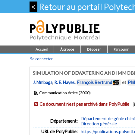
<
Retour au portail Polyte
Accueil
À propos
Déposer
Parcourir
Se connecter
SIMULATION OF DEWATERING AND IMMOBI
J. Mmbaga
,
R. E. Hayes
,
François Bertrand
et
Phi
Communication écrite (2000)
Ce document n'est pas archivé dans PolyPublie
Département de génie chim
Département:
Direction générale
URL de PolyPublie:
https://publications.polymtl