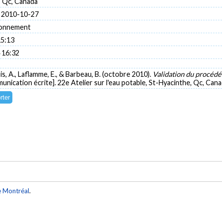
, Qc, Canada
 2010-10-27
ronnement
15:13
 16:32
ois, A., Laflamme, E., & Barbeau, B. (octobre 2010).
Validation du procédé 
nication écrite]. 22e Atelier sur l'eau potable, St-Hyacinthe, Qc, Cana
e Montréal
.