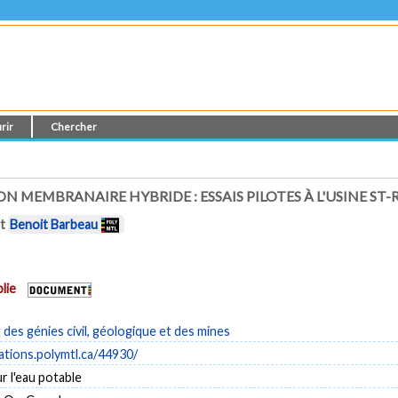
rir
Chercher
N MEMBRANAIRE HYBRIDE : ESSAIS PILOTES À L'USINE ST-
t
Benoit Barbeau
lie
es génies civil, géologique et des mines
cations.polymtl.ca/44930/
r l'eau potable