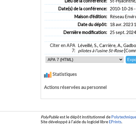
Lieu de la conférence:
St-Hyacinthe
Date(s) de la conférence:
2010-10-26 -
Maison d'édition:
Réseau Envi
Date du dépôt:
18 avr. 2023 
Dernière modification:
25 sept. 2024
Citer en APA
Léveillé, S., Carrière, A., Gadb
7:
pilotes à l'usine St-Rose
[Commu
Statistiques
Actions réservées au personnel
PolyPublie
est le dépôt institutionnel de
Polytechniqu
Site développé à l'aide du logiciel libre
EPrints
.