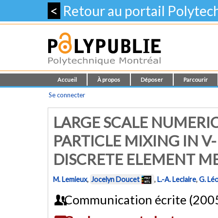
<
Retour au portail Polyte
Accueil
À propos
Déposer
Parcourir
Se connecter
LARGE SCALE NUMERIC
PARTICLE MIXING IN V
DISCRETE ELEMENT 
M. Lemieux
,
Jocelyn Doucet
,
L.-A. Leclaire
,
G. Lé
Communication écrite (200