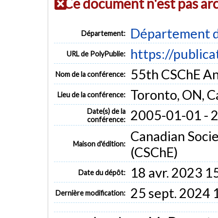
Ce document n'est pas ar
Département d
Département:
https://public
URL de PolyPublie:
55th CSChE An
Nom de la conférence:
Toronto, ON, 
Lieu de la conférence:
Date(s) de la
2005-01-01 - 
conférence:
Canadian Socie
Maison d'édition:
(CSChE)
18 avr. 2023 1
Date du dépôt:
25 sept. 2024 
Dernière modification: