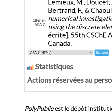
Lemieux, M., Doucet, J.
Bertrand, F., & Chaouk
numerical investigatio
Citer en
APA 7:
using the discrete e
écrite]. 55th CSChE 
Canada.
Statistiques
Actions réservées au pers
PolyPublie
est le dépôt institut