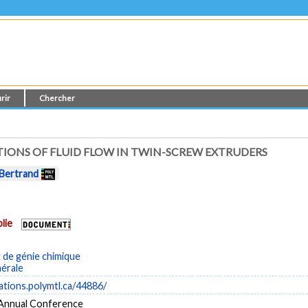
rir
Chercher
TIONS OF FLUID FLOW IN TWIN-SCREW EXTRUDERS
 Bertrand
lie
de génie chimique
nérale
cations.polymtl.ca/44886/
Annual Conference