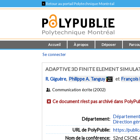
<
Retour au portail Polytechnique Montréal
Accueil
À propos
Déposer
Parcou
Se connecter
ADAPTIVE 3D FINITE ELEMENT SIMULA
R. Giguère
,
Philippe A. Tanguy
et
François
Communication écrite (2002)
Ce document n'est pas archivé dans PolyPub
Département 
Département:
Direction gé
URL de PolyPublie:
https://publi
Nom de la conférence:
52nd CSChE 