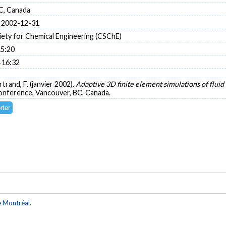
C, Canada
 2002-12-31
iety for Chemical Engineering (CSChE)
15:20
 16:32
rtrand, F. (janvier 2002).
Adaptive 3D finite element simulations of flui
onference, Vancouver, BC, Canada.
e Montréal
.