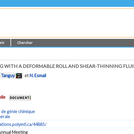
rir
Chercher
NG WITH A DEFORMABLE ROLL AND SHEAR-THINNING FLUI
. Tanguy
et
N. Esmail
lie
de génie chimique
nérale
cations.polymtl.ca/44885/
nnual Meeting