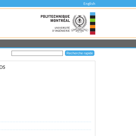
English
DS