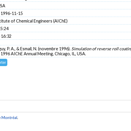
USA
 1996-11-15
itute of Chemical Engineers (AIChE)
15:24
 16:32
guy, P. A., & Esmail, N. (novembre 1996).
Simulation of reverse roll coati
 1996 AIChE Annual Meeting, Chicago, IL, USA.
e Montréal
.