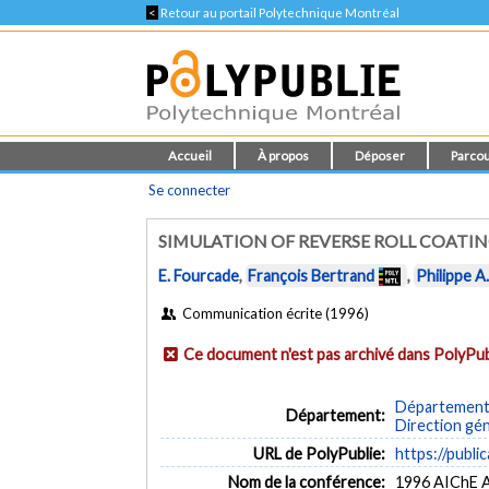
<
Retour au portail Polytechnique Montréal
Accueil
À propos
Déposer
Parcou
Se connecter
SIMULATION OF REVERSE ROLL COATI
E. Fourcade
,
François Bertrand
,
Philippe A
Communication écrite (1996)
Ce document n'est pas archivé dans PolyPub
Département 
Département:
Direction gé
URL de PolyPublie:
https://publi
Nom de la conférence:
1996 AIChE A