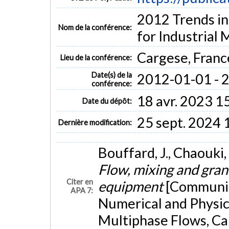
2012 Trends in
Nom de la conférence:
for Industrial
Cargese, Franc
Lieu de la conférence:
Date(s) de la
2012-01-01 - 
conférence:
18 avr. 2023 1
Date du dépôt:
25 sept. 2024 
Dernière modification:
Bouffard, J., Chaouki, 
Flow, mixing and gran
Citer en
equipment
[Communica
APA 7:
Numerical and Physica
Multiphase Flows, Ca