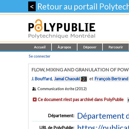
<
Retour au portail Polyte
Accueil
À propos
Déposer
Parcourir
Se connecter
FLOW, MIXING AND GRANULATION OF POW
J. Bouffard
,
Jamal Chaouki
et
François Bertrand
Communication écrite (2012)
Ce document n'est pas archivé dans PolyPublie
Département d
Département:
https://public
URL de PolyPublie: