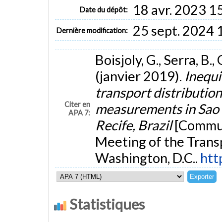
18 avr. 2023 1
Date du dépôt:
25 sept. 2024 
Dernière modification:
Boisjoly, G., Serra, B.,
(janvier 2019).
Inequi
transport distribution
Citer en
measurements in Sao P
APA 7:
Recife, Brazil
[Commun
Meeting of the Trans
Washington, D.C..
htt
Statistiques