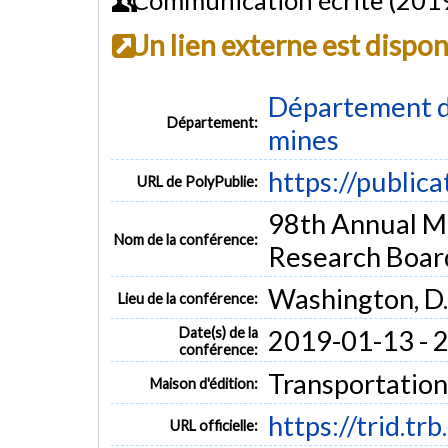
Un lien externe est dispo
Département de
Département:
mines
https://public
URL de PolyPublie:
98th Annual Me
Nom de la conférence:
Research Boar
Washington, D.
Lieu de la conférence:
Date(s) de la
2019-01-13 - 
conférence:
Transportatio
Maison d'édition:
https://trid.t
URL officielle: