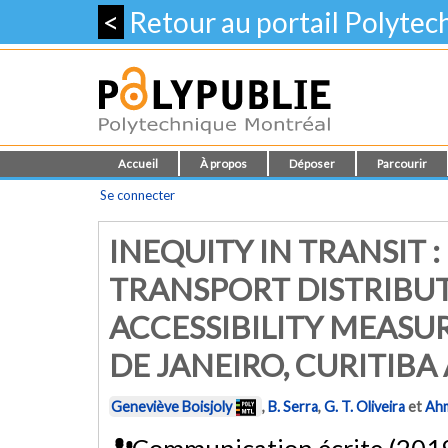
<
Retour au portail Polyte
Accueil
À propos
Déposer
Parcourir
Se connecter
INEQUITY IN TRANSIT 
TRANSPORT DISTRIBU
ACCESSIBILITY MEASUR
DE JANEIRO, CURITIBA
Geneviève Boisjoly
,
B. Serra
,
G. T. Oliveira
et
Ahm
Communication écrite (201