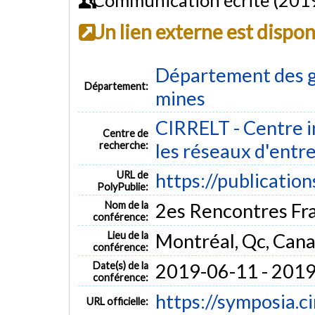
Un lien externe est dispo
Département des gé
Département:
mines
CIRRELT - Centre i
Centre de
recherche:
les réseaux d'entrep
URL de
https://publicatio
PolyPublie:
Nom de la
2es Rencontres Fr
conférence:
Lieu de la
Montréal, Qc, Can
conférence:
Date(s) de la
2019-06-11 - 201
conférence:
https://symposia.c
URL officielle: