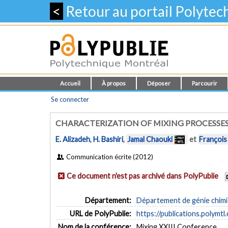
<
Retour au portail Polyte
Accueil
À propos
Déposer
Parcourir
Se connecter
CHARACTERIZATION OF MIXING PROCESSES
E. Alizadeh
,
H. Bashiri
,
Jamal Chaouki
et
François
Communication écrite (2012)
Ce document n'est pas archivé dans PolyPublie
Département:
Département de génie chim
URL de PolyPublie:
https://publications.polymtl
Nom de la conférence:
Mixing XXIII Conference