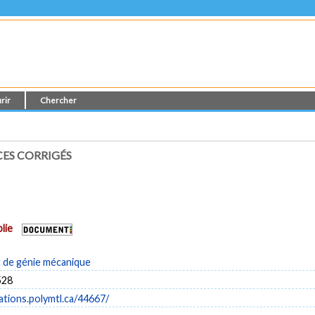
rir
Chercher
CES CORRIGÉS
lie
de génie mécanique
528
cations.polymtl.ca/44667/