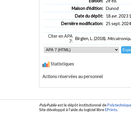
Édition:
2e éd.
Maison d'édition:
Dunod
Date du dépôt:
18 avr. 2023 
Dernière modification:
25 sept. 2024
Citer en APA
Birglen, L. (2018).
Mécatronique
7:
Statistiques
Actions réservées au personnel
PolyPublie
est le dépôt institutionnel de
Polytechniqu
Site développé à l'aide du logiciel libre
EPrints
.