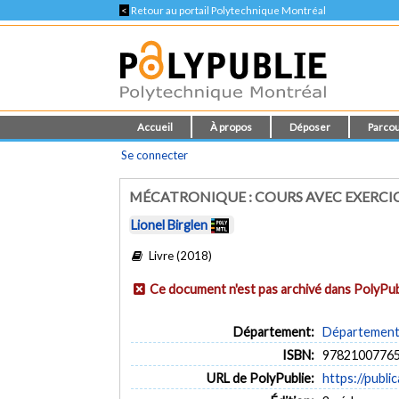
<
Retour au portail Polytechnique Montréal
Accueil
À propos
Déposer
Parcou
Se connecter
MÉCATRONIQUE : COURS AVEC EXERCI
Lionel Birglen
Livre (2018)
Ce document n'est pas archivé dans PolyPub
Département:
Département 
ISBN:
9782100776
URL de PolyPublie:
https://publi