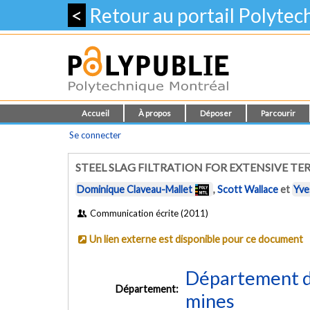
<
Retour au portail Polyte
Accueil
À propos
Déposer
Parcourir
Se connecter
STEEL SLAG FILTRATION FOR EXTENSIVE T
Dominique Claveau-Mallet
,
Scott Wallace
et
Yve
Communication écrite (2011)
Un lien externe est disponible pour ce document
Département de
Département:
mines