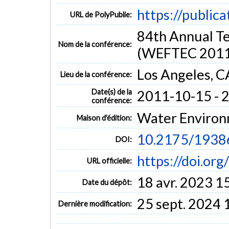
https://public
URL de PolyPublie:
84th Annual Te
Nom de la conférence:
(WEFTEC 2011
Los Angeles, C
Lieu de la conférence:
Date(s) de la
2011-10-15 - 
conférence:
Water Environ
Maison d'édition:
10.2175/193
DOI:
https://doi.o
URL officielle:
18 avr. 2023 1
Date du dépôt:
25 sept. 2024 
Dernière modification: