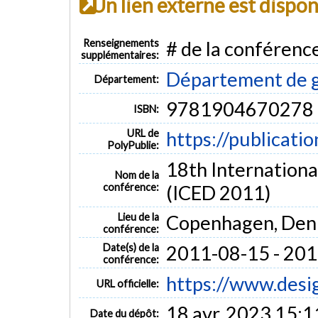
Un lien externe est dispo
Renseignements
# de la conférenc
supplémentaires:
Département de 
Département:
9781904670278
ISBN:
URL de
https://publicati
PolyPublie:
18th Internationa
Nom de la
conférence:
(ICED 2011)
Lieu de la
Copenhagen, De
conférence:
Date(s) de la
2011-08-15 - 20
conférence:
https://www.desig
URL officielle:
18 avr. 2023 15:1
Date du dépôt: