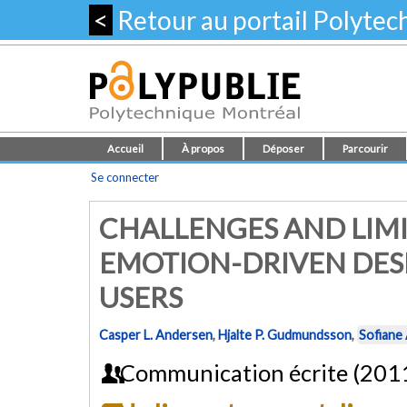
<
Retour au portail Polyte
Accueil
À propos
Déposer
Parcourir
Se connecter
CHALLENGES AND LIMI
EMOTION-DRIVEN DES
USERS
Casper L. Andersen
,
Hjalte P. Gudmundsson
,
Sofiane
Communication écrite (201