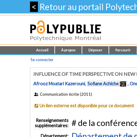
<
Retour au portail Polyte
Accueil
À propos
Déposer
Parcourir
Se connecter
INFLUENCE OF TIME PERSPECTIVE ON NE
Afrooz Moatari Kazerouni
,
Sofiane Achiche
,
Onu
Communication écrite (2011)
Un lien externe est disponible pour ce document
Renseignements
# de la conférenc
supplémentaires:
Département de 
Département: