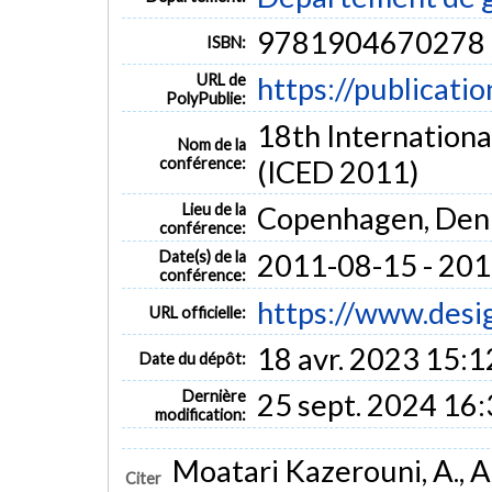
9781904670278
ISBN:
URL de
https://publicati
PolyPublie:
18th Internationa
Nom de la
conférence:
(ICED 2011)
Lieu de la
Copenhagen, De
conférence:
Date(s) de la
2011-08-15 - 20
conférence:
https://www.desig
URL officielle:
18 avr. 2023 15:1
Date du dépôt:
Dernière
25 sept. 2024 16
modification:
Moatari Kazerouni, A., Ac
Citer