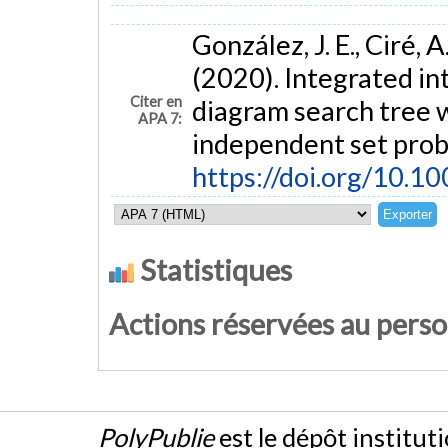
González, J. E., Ciré, A
(2020). Integrated i
Citer en
diagram search tree 
APA 7:
independent set pro
https://doi.org/10.
Statistiques
Actions réservées au pers
PolyPublie
est le dépôt institut