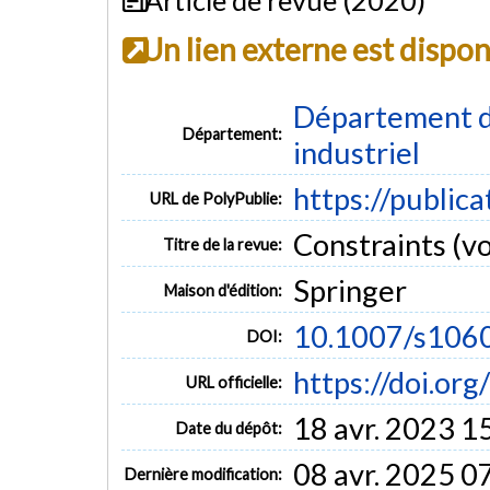
Un lien externe est dispo
Département d
Département:
industriel
https://public
URL de PolyPublie:
Constraints (vo
Titre de la revue:
Springer
Maison d'édition:
10.1007/s106
DOI:
https://doi.o
URL officielle:
18 avr. 2023 1
Date du dépôt:
08 avr. 2025 0
Dernière modification: