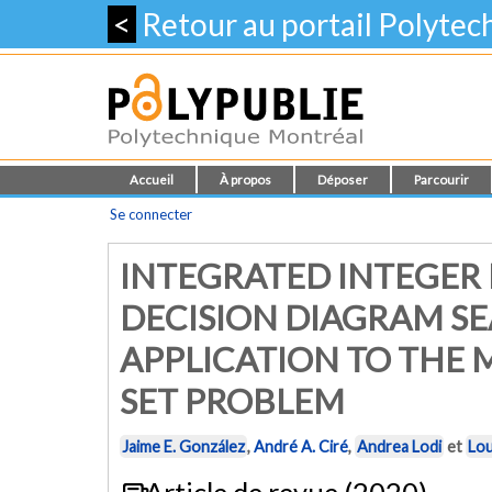
<
Retour au portail Polyte
Accueil
À propos
Déposer
Parcourir
Se connecter
INTEGRATED INTEGE
DECISION DIAGRAM SE
APPLICATION TO THE
SET PROBLEM
Jaime E. González
,
André A. Ciré
,
Andrea Lodi
et
Lou
Article de revue (2020)