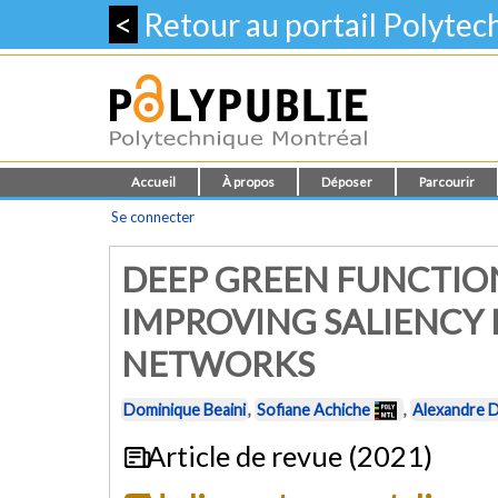
<
Retour au portail Polyte
Accueil
À propos
Déposer
Parcourir
Se connecter
DEEP GREEN FUNCTIO
IMPROVING SALIENCY
NETWORKS
Dominique Beaini
,
Sofiane Achiche
,
Alexandre 
Article de revue (2021)