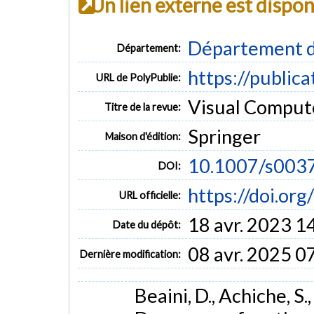
Un lien externe est dispo
Département d
Département:
https://public
URL de PolyPublie:
Visual Computer
Titre de la revue:
Springer
Maison d'édition:
10.1007/s003
DOI:
https://doi.o
URL officielle:
18 avr. 2023 1
Date du dépôt:
08 avr. 2025 0
Dernière modification:
Beaini, D., Achiche, S.