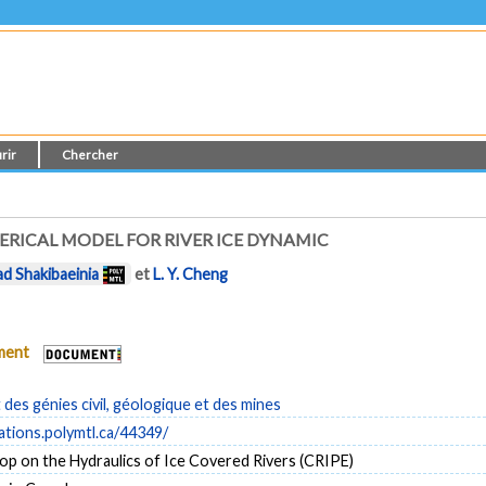
rir
Chercher
ERICAL MODEL FOR RIVER ICE DYNAMIC
d Shakibaeinia
et
L. Y. Cheng
ument
es génies civil, géologique et des mines
cations.polymtl.ca/44349/
p on the Hydraulics of Ice Covered Rivers (CRIPE)