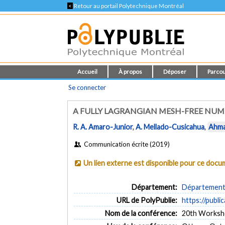
<
Retour au portail Polytechnique Montréal
Accueil
À propos
Déposer
Parcou
Se connecter
A FULLY LAGRANGIAN MESH-FREE NUM
R. A. Amaro-Junior
,
A. Mellado-Cusicahua
,
Ahma
Communication écrite (2019)
Un lien externe est disponible pour ce doc
Département:
Département d
URL de PolyPublie:
https://publi
Nom de la conférence:
20th Worksho