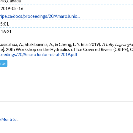
rio,Canada
 2019-05-16
ripe.ca/docs/proceedings/20/AmaroJunio...
15:01
 16:31
sicahua, A., Shakibaeinia, A., & Cheng, L. Y. (mai 2019).
A fully Lagrangi
e]. 20th Workshop on the Hydraulics of Ice Covered Rivers (CRIPE), 
oceedings/20/AmaroJunior-et-al-2019.pdf
e Montréal
.