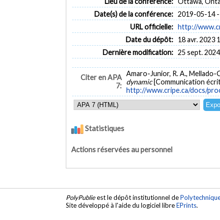
Lieu de la conférence:
Ottawa, Onta
Date(s) de la conférence:
2019-05-14 -
URL officielle:
http://www.c
Date du dépôt:
18 avr. 2023 
Dernière modification:
25 sept. 2024
Amaro-Junior, R. A., Mellado-Cu
Citer en APA
dynamic
[Communication écrit
7:
http://www.cripe.ca/docs/pr
Statistiques
Actions réservées au personnel
PolyPublie
est le dépôt institutionnel de
Polytechniqu
Site développé à l'aide du logiciel libre
EPrints
.