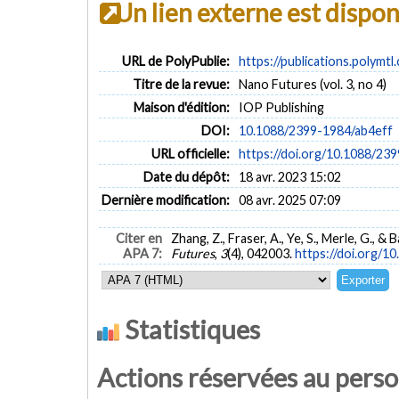
Un lien externe est dispo
URL de PolyPublie:
https://publications.polymtl
Titre de la revue:
Nano Futures (vol. 3, no 4)
Maison d'édition:
IOP Publishing
DOI:
10.1088/2399-1984/ab4eff
URL officielle:
https://doi.org/10.1088/23
Date du dépôt:
18 avr. 2023 15:02
Dernière modification:
08 avr. 2025 07:09
Citer en
Zhang, Z., Fraser, A., Ye, S., Merle, G.,
APA 7:
Futures
,
3
(4), 042003.
https://doi.org/1
Statistiques
Actions réservées au pers