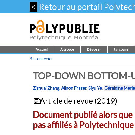
<
Retour au portail Polyte
Accueil
À propos
Déposer
Parcourir
Se connecter
TOP-DOWN BOTTOM-U
Zishuai Zhang
,
Alison Fraser
,
Siyu Ye
,
Géraldine Merle
Article de revue (2019)
Document publié alors que l
pas affiliés à Polytechniqu