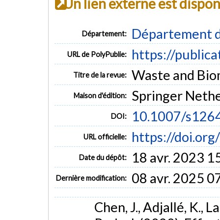
Un lien externe est dispo
Département d
Département:
https://public
URL de PolyPublie:
Waste and Bioma
Titre de la revue:
Springer Neth
Maison d'édition:
10.1007/s126
DOI:
https://doi.o
URL officielle:
18 avr. 2023 1
Date du dépôt:
08 avr. 2025 0
Dernière modification:
Chen, J., Adjallé, K., La