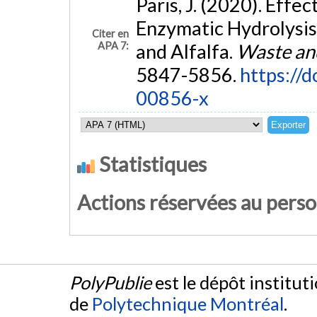
Paris, J. (2020). Eff
Enzymatic Hydrolysis
Citer en
APA 7:
and Alfalfa.
Waste and
5847-5856.
https://
00856-x
Statistiques
Actions réservées au pers
PolyPublie
est le dépôt institut
de
Polytechnique Montréal
.