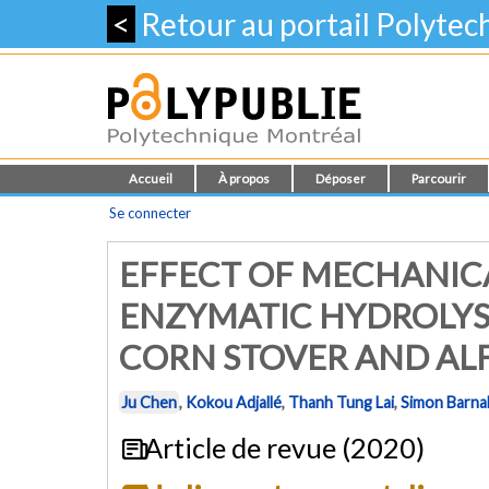
<
Retour au portail Polyte
Accueil
À propos
Déposer
Parcourir
Se connecter
EFFECT OF MECHANIC
ENZYMATIC HYDROLYSI
CORN STOVER AND AL
Ju Chen
,
Kokou Adjallé
,
Thanh Tung Lai
,
Simon Barna
Article de revue (2020)