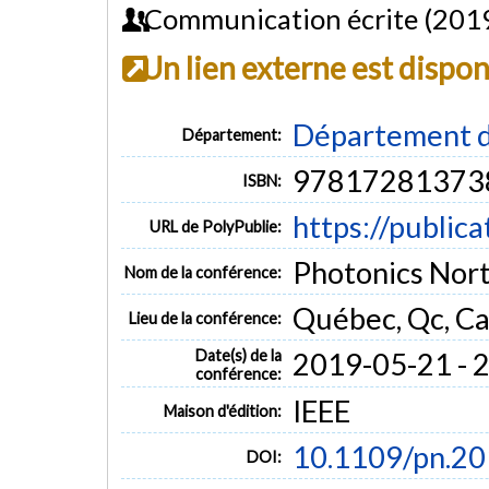
Communication écrite (201
Un lien externe est dispo
Département d
Département:
97817281373
ISBN:
https://public
URL de PolyPublie:
Photonics Nor
Nom de la conférence:
Québec, Qc, C
Lieu de la conférence:
Date(s) de la
2019-05-21 - 
conférence:
IEEE
Maison d'édition:
10.1109/pn.2
DOI: