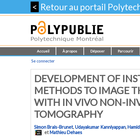
<
Retour au portail Polyte
Accueil
À propos
Déposer
Parcourir
Se connecter
DEVELOPMENT OF IN
METHODS TO IMAGE TH
WITH IN VIVO NON-IN
TOMOGRAPHY
Simon Brais-Brunet
,
Udayakumar Kanniyappan
,
Hamid
et
Mathieu Dehaes