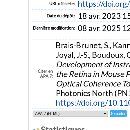
https://doi.o
URL officielle:
18 avr. 2023 1
Date du dépôt:
08 avr. 2025 1
Dernière modification:
Brais-Brunet, S., Kanni
Joyal, J.-S., Boudoux,
Development of Inst
Citer en
the Retina in Mouse P
APA 7:
Optical Coherence 
Photonics North (PN 
https://doi.org/10.
Statistiques