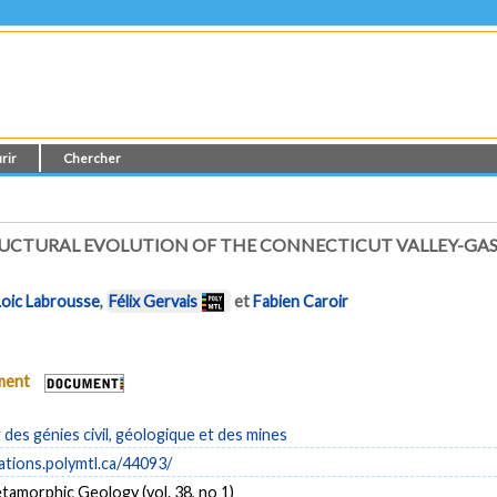
rir
Chercher
UCTURAL EVOLUTION OF THE CONNECTICUT VALLEY-GA
Loic Labrousse
,
Félix Gervais
et
Fabien Caroir
ument
es génies civil, géologique et des mines
cations.polymtl.ca/44093/
tamorphic Geology (vol. 38, no 1)