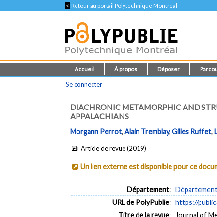
<
Retour au portail Polytechnique Montréal
Accueil
À propos
Déposer
Parcou
Se connecter
DIACHRONIC METAMORPHIC AND STR
APPALACHIANS
Morgann Perrot
,
Alain Tremblay
,
Gilles Ruffet
,
Article de revue (2019)
Un lien externe est disponible pour ce doc
Département:
Département d
URL de PolyPublie:
https://publi
Titre de la revue:
Journal of Me