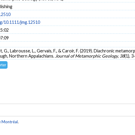
lishing
12510
org/10.1111/jmg.12510
15:02
07:09
t, G., Labrousse, L., Gervais, F., & Caroir, F. (2019). Diachronic metamor
ugh, Northern Appalachians.
Journal of Metamorphic Geology
,
38
(1), 3
e Montréal
.