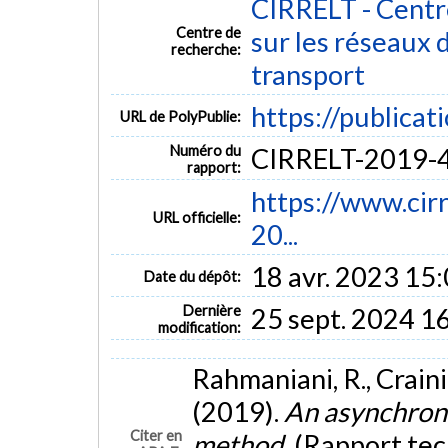
CIRRELT - Centre
Centre de
sur les réseaux d
recherche:
transport
https://publicat
URL de PolyPublie:
Numéro du
CIRRELT-2019-
rapport:
https://www.cir
URL officielle:
20...
18 avr. 2023 15
Date du dépôt:
Dernière
25 sept. 2024 1
modification:
Rahmaniani, R., Craini
(2019).
An asynchrono
Citer en
method.
(Rapport te