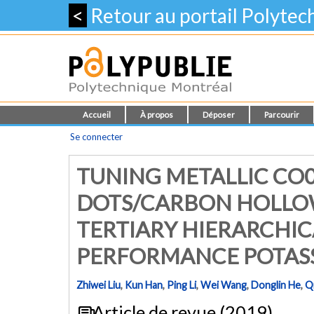
<
Retour au portail Polyte
Accueil
À propos
Déposer
Parcourir
Se connecter
TUNING METALLIC CO
DOTS/CARBON HOLLO
TERTIARY HIERARCHIC
PERFORMANCE POTASS
Zhiwei Liu
,
Kun Han
,
Ping Li
,
Wei Wang
,
Donglin He
,
Q
Article de revue (2019)