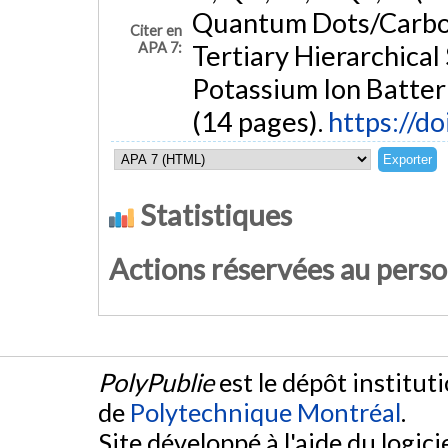
Quantum Dots/Carbon
Citer en
APA 7:
Tertiary Hierarchica
Potassium Ion Batter
(14 pages).
https://d
Statistiques
Actions réservées au pers
PolyPublie
est le dépôt institut
de
Polytechnique Montréal
.
Site développé à l'aide du logicie