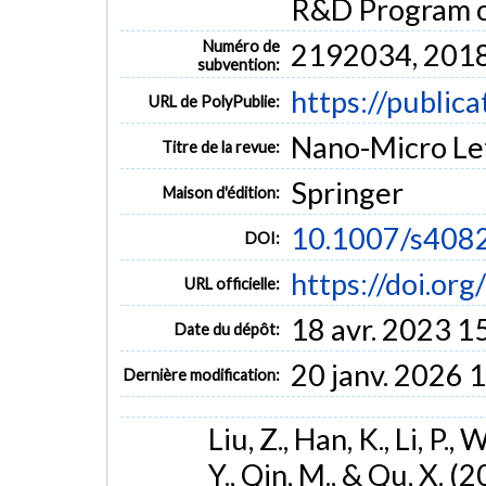
R&D Program o
Numéro de
2192034, 20
subvention:
https://public
URL de PolyPublie:
Nano-Micro Lett
Titre de la revue:
Springer
Maison d'édition:
10.1007/s408
DOI:
https://doi.o
URL officielle:
18 avr. 2023 1
Date du dépôt:
20 janv. 2026 
Dernière modification:
Liu, Z., Han, K., Li, P.,
Y., Qin, M., & Qu, X. 