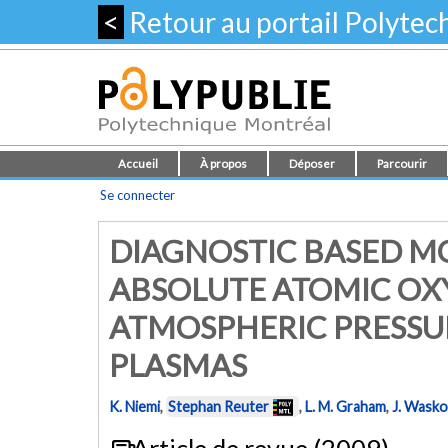
<
Retour au portail Polyte
Accueil
À propos
Déposer
Parcourir
Se connecter
DIAGNOSTIC BASED M
ABSOLUTE ATOMIC OXY
ATMOSPHERIC PRESSU
PLASMAS
K. Niemi
,
Stephan Reuter
,
L. M. Graham
,
J. Wasko
Article de revue (2009)