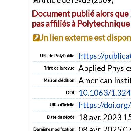
Document publié alors que l
pas affiliés à Polytechniqu
Un lien externe est dispo
https://public
URL de PolyPublie:
Applied Physics
Titre de la revue:
American Insti
Maison d'édition:
10.1063/1.32
DOI:
https://doi.or
URL officielle:
18 avr. 2023 1
Date du dépôt:
08 avr. 2025 0
Dernière modification: