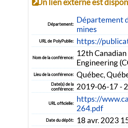
Un lien externe est dispo
Département de
Département:
mines
https://public
URL de PolyPublie:
12th Canadian
Nom de la conférence:
Engineering (
Québec, Québ
Lieu de la conférence:
Date(s) de la
2019-06-17 - 
conférence:
https://www.c
URL officielle:
264.pdf
18 avr. 2023 1
Date du dépôt: