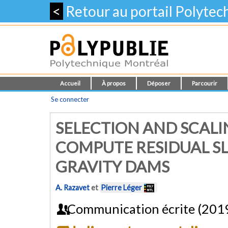
<
Retour au portail Polyte
Accueil
À propos
Déposer
Parcourir
Se connecter
SELECTION AND SCAL
COMPUTE RESIDUAL SL
GRAVITY DAMS
A. Razavet
et
Pierre Léger
Communication écrite (201