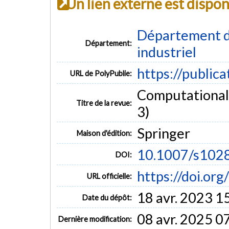
Un lien externe est dispo
Département d
Département:
industriel
https://public
URL de PolyPublie:
Computational 
Titre de la revue:
3)
Springer
Maison d'édition:
10.1007/s102
DOI:
https://doi.o
URL officielle:
18 avr. 2023 1
Date du dépôt:
08 avr. 2025 0
Dernière modification: