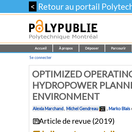
<
Retour au portail Polyte
Accueil
À propos
Déposer
Parcourir
Se connecter
OPTIMIZED OPERATIN
HYDROPOWER PLANNIN
ENVIRONMENT
Alexia Marchand
,
Michel Gendreau
,
Marko Blais
Article de revue (2019)