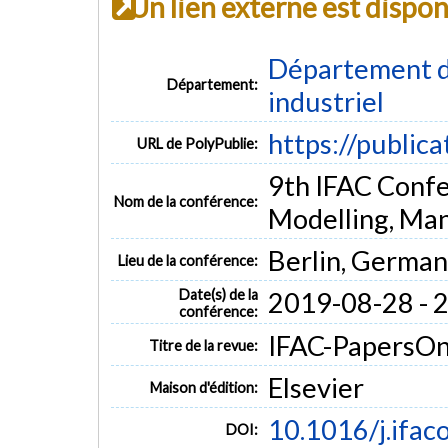
Un lien externe est dispo
Département d
Département:
industriel
https://public
URL de PolyPublie:
9th IFAC Conf
Nom de la conférence:
Modelling, Ma
Berlin, Germa
Lieu de la conférence:
Date(s) de la
2019-08-28 - 
conférence:
IFAC-PapersOnL
Titre de la revue:
Elsevier
Maison d'édition:
10.1016/j.ifac
DOI: