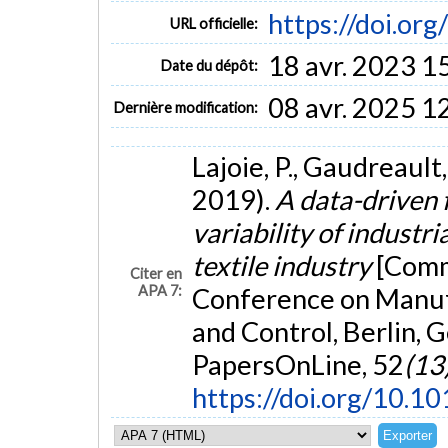
https://doi.org
URL officielle:
18 avr. 2023 1
Date du dépôt:
08 avr. 2025 1
Dernière modification:
Lajoie, P., Gaudreault,
2019).
A data-driven 
variability of industri
textile industry
[Comm
Citer en
APA 7:
Conference on Manu
and Control, Berlin, 
PapersOnLine, 52
(13
https://doi.org/10.10