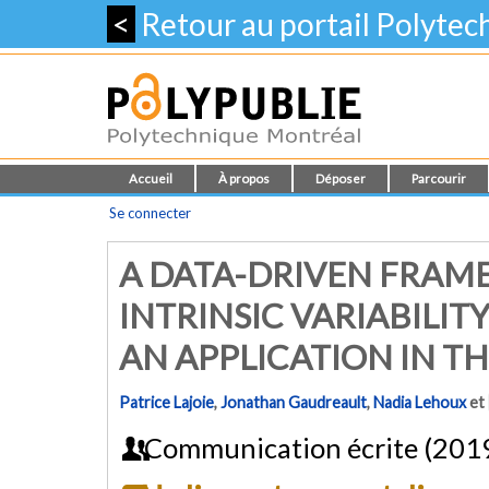
<
Retour au portail Polyte
Accueil
À propos
Déposer
Parcourir
Se connecter
A DATA-DRIVEN FRAM
INTRINSIC VARIABILIT
AN APPLICATION IN TH
Patrice Lajoie
,
Jonathan Gaudreault
,
Nadia Lehoux
et
Communication écrite (201