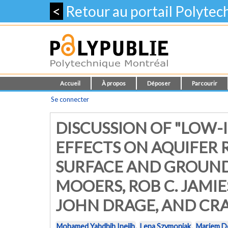
<
Retour au portail Polyte
Accueil
À propos
Déposer
Parcourir
Se connecter
DISCUSSION OF "LOW
EFFECTS ON AQUIFER
SURFACE AND GROUND
MOOERS, ROB C. JAMIE
JOHN DRAGE, AND CRAI
Mohamed Yahdhih Inejih
,
Lena Szymoniak
,
Mariem De