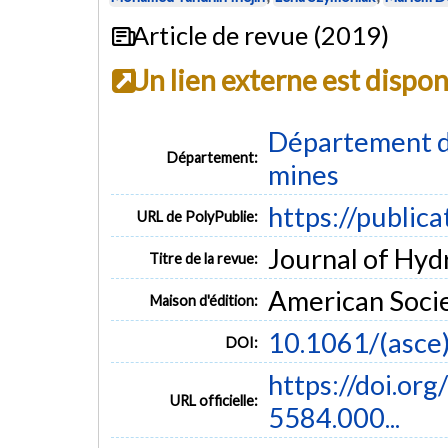
Article de revue (2019)
Un lien externe est dispo
Département de
Département:
mines
https://public
URL de PolyPublie:
Journal of Hydr
Titre de la revue:
American Socie
Maison d'édition:
10.1061/(asc
DOI:
https://doi.o
URL officielle:
5584.000...