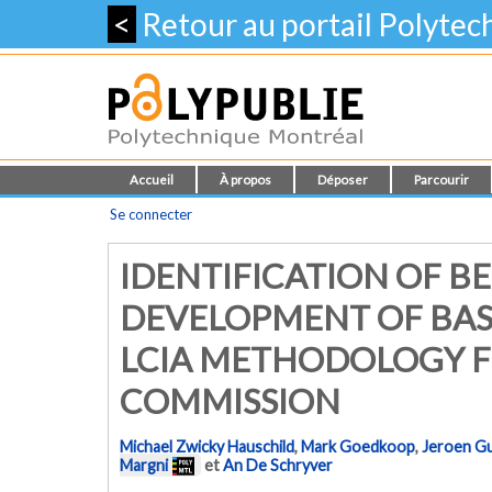
<
Retour au portail Polyte
Accueil
À propos
Déposer
Parcourir
Se connecter
IDENTIFICATION OF BE
DEVELOPMENT OF BAS
LCIA METHODOLOGY F
COMMISSION
Michael Zwicky Hauschild
,
Mark Goedkoop
,
Jeroen G
Margni
et
An De Schryver