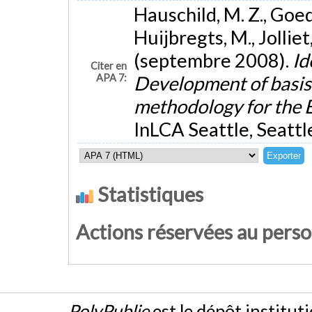
Hauschild, M. Z., Goed
Huijbregts, M., Jolliet
(septembre 2008).
Id
Citer en
APA 7:
Development of basi
methodology for the
InLCA Seattle, Seattl
Statistiques
Actions réservées au pers
PolyPublie
est le dépôt institut