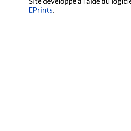
Site développé à l'aide du logicie
EPrints
.