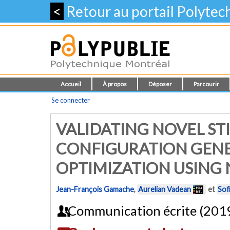
<
Retour au portail Polyte
Accueil
À propos
Déposer
Parcourir
Se connecter
VALIDATING NOVEL ST
CONFIGURATION GEN
OPTIMIZATION USING 
Jean-François Gamache
,
Aurelian Vadean
et
Sof
Communication écrite (201