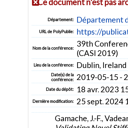
Ce document n'est pas ar
Département d
Département:
https://public
URL de PolyPublie:
39th Conference
Nom de la conférence:
(CASI 2019)
Dublin, Ireland
Lieu de la conférence:
Date(s) de la
2019-05-15 - 
conférence:
18 avr. 2023 1
Date du dépôt:
25 sept. 2024 
Dernière modification:
Gamache, J.-F., Vadean
Validating Novel Stif