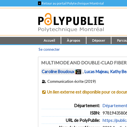
<
Retour au portail Polytechnique Montréal
Accueil
À propos
Déposer
Parcou
Se connecter
MULTIMODE AND DOUBLE-CLAD FIBER 
Caroline Boudoux
,
Lucas Majeau
,
Kathy Be
Communication écrite (2019)
Un lien externe est disponible pour ce doc
Département:
Département 
ISBN:
9781943580
URL de PolyPublie:
https://publi