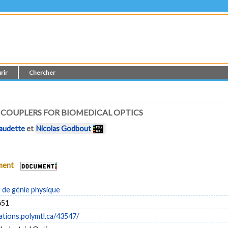
rir
Chercher
COUPLERS FOR BIOMEDICAL OPTICS
audette
et
Nicolas Godbout
ument
de génie physique
651
cations.polymtl.ca/43547/