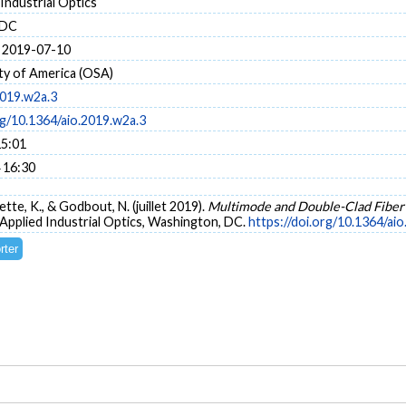
Industrial Optics
 DC
 2019-07-10
ty of America (OSA)
2019.w2a.3
rg/10.1364/aio.2019.w2a.3
15:01
 16:30
tte, K., & Godbout, N. (juillet 2019).
Multimode and Double-Clad Fiber 
Applied Industrial Optics, Washington, DC.
https://doi.org/10.1364/ai