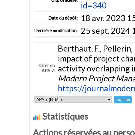
URL officielle:
id=340
18 avr. 2023 1
Date du dépôt:
25 sept. 2024 
Dernière modification:
Berthaut, F., Pellerin, 
impact of project char
Citer en
activity overlapping 
APA 7:
Modern Project Man
https://journalmode
Statistiques
Actions réservées au pers