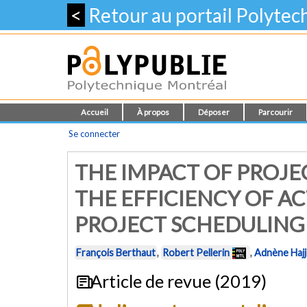
<
Retour au portail Polyte
Accueil
À propos
Déposer
Parcourir
Se connecter
THE IMPACT OF PROJE
THE EFFICIENCY OF AC
PROJECT SCHEDULING
François Berthaut
,
Robert Pellerin
,
Adnène Hajj
Article de revue (2019)