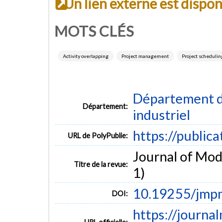
Un lien externe est dispo
MOTS CLÉS
Activity overlapping
Project management
Project schedulin
Département d
Département:
industriel
https://public
URL de PolyPublie:
Journal of Mod
Titre de la revue:
1)
10.19255/jm
DOI:
https://journa