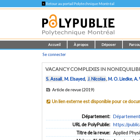
<
Retour au portail Polytechnique Montréal
Accueil
À propos
Déposer
Parcou
Se connecter
VACANCY COMPLEXES IN NONEQUILI
S. Assali
,
M. Elsayed
,
J. Nicolas
,
M. O. Liedke
,
A.
Article de revue (2019)
Un lien externe est disponible pour ce doc
Département:
Département 
URL de PolyPublie:
https://publi
Titre de la revue:
Applied Physi