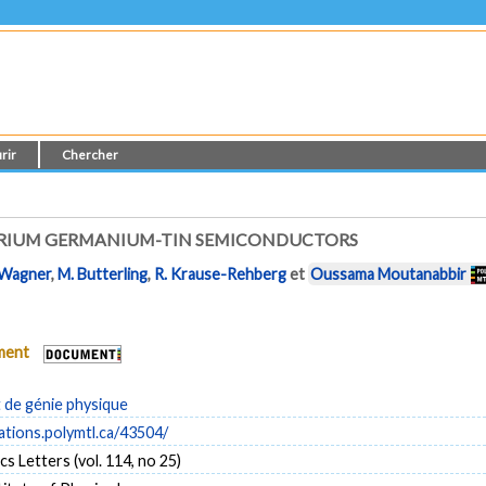
rir
Chercher
BRIUM GERMANIUM-TIN SEMICONDUCTORS
 Wagner
,
M. Butterling
,
R. Krause-Rehberg
et
Oussama Moutanabbir
ument
de génie physique
cations.polymtl.ca/43504/
cs Letters (vol. 114, no 25)