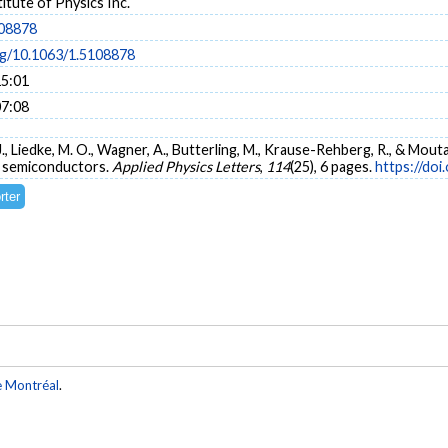
itute of Physics Inc.
108878
org/10.1063/1.5108878
15:01
07:08
s, J., Liedke, M. O., Wagner, A., Butterling, M., Krause-Rehberg, R., & Mo
n semiconductors.
Applied Physics Letters
,
114
(25), 6 pages.
https://do
e Montréal
.