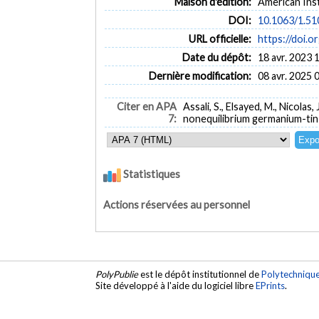
Maison d'édition:
American Inst
DOI:
10.1063/1.5
URL officielle:
https://doi.
Date du dépôt:
18 avr. 2023 
Dernière modification:
08 avr. 2025 
Citer en APA
Assali, S., Elsayed, M., Nicola
7:
nonequilibrium germanium-ti
Statistiques
Actions réservées au personnel
PolyPublie
est le dépôt institutionnel de
Polytechniqu
Site développé à l'aide du logiciel libre
EPrints
.