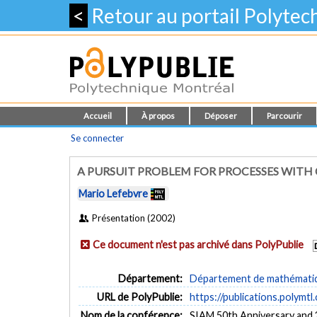
<
Retour au portail Polyte
Accueil
À propos
Déposer
Parcourir
Se connecter
A PURSUIT PROBLEM FOR PROCESSES WIT
Mario Lefebvre
Présentation (2002)
Ce document n'est pas archivé dans PolyPublie
Département:
Département de mathématiqu
URL de PolyPublie:
https://publications.polymtl
Nom de la conférence:
SIAM 50th Anniversary and 