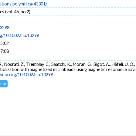
cations.polymtl.ca/43301/
s (vol. 46, no 2)
13298
org/10.1002/mp.13298
15:02
07:08
R., Nosrati, Z., Tremblay, C., Saatchi, K., Moran, G., Bigot, A., Häfeli, U. O.,
embolization with magnetized microbeads using magnetic resonance navig
://doi.org/10.1002/mp.13298