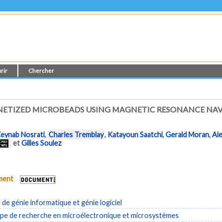
rir
Chercher
NETIZED MICROBEADS USING MAGNETIC RESONANCE NAV
eynab Nosrati
,
Charles Tremblay
,
Katayoun Saatchi
,
Gerald Moran
,
Al
et
Gilles Soulez
ument
e génie informatique et génie logiciel
e de recherche en microélectronique et microsystèmes