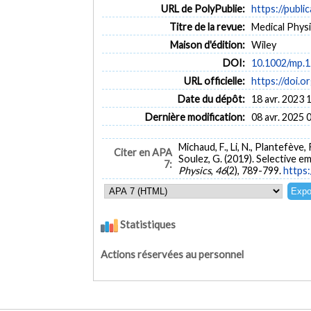
URL de PolyPublie:
https://publi
Titre de la revue:
Medical Physic
Maison d'édition:
Wiley
DOI:
10.1002/mp.
URL officielle:
https://doi.
Date du dépôt:
18 avr. 2023 
Dernière modification:
08 avr. 2025 
Michaud, F., Li, N., Plantefève, 
Citer en APA
Soulez, G. (2019). Selective 
7:
Physics
,
46
(2), 789-799.
https
Statistiques
Actions réservées au personnel