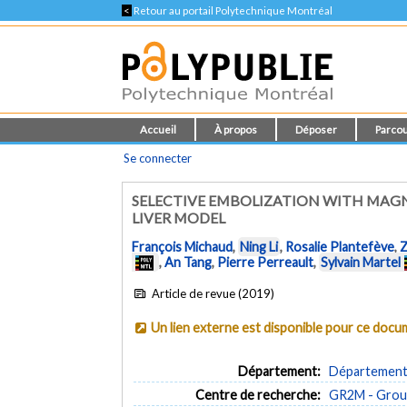
<
Retour au portail Polytechnique Montréal
Accueil
À propos
Déposer
Parcou
Se connecter
SELECTIVE EMBOLIZATION WITH MAG
LIVER MODEL
François Michaud
,
Ning Li
,
Rosalie Plantefève
,
Z
,
An Tang
,
Pierre Perreault
,
Sylvain Martel
Article de revue (2019)
Un lien externe est disponible pour ce doc
Département:
Département d
Centre de recherche:
GR2M - Group