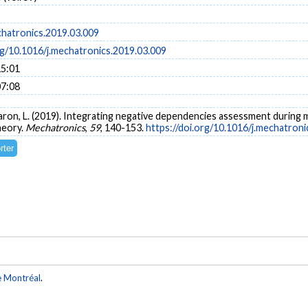
chatronics.2019.03.009
rg/10.1016/j.mechatronics.2019.03.009
15:01
07:08
 Baron, L. (2019). Integrating negative dependencies assessment during
heory.
Mechatronics
,
59
, 140-153.
https://doi.org/10.1016/j.mechatron
e Montréal
.