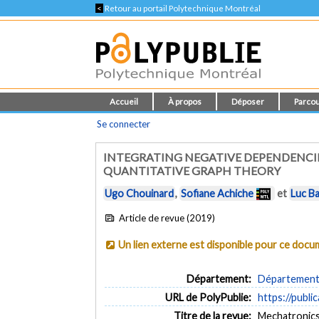
<
Retour au portail Polytechnique Montréal
Accueil
À propos
Déposer
Parcou
Se connecter
INTEGRATING NEGATIVE DEPENDENCI
QUANTITATIVE GRAPH THEORY
Ugo Chouinard
,
Sofiane Achiche
et
Luc B
Article de revue (2019)
Un lien externe est disponible pour ce doc
Département:
Département 
URL de PolyPublie:
https://publi
Titre de la revue:
Mechatronics 