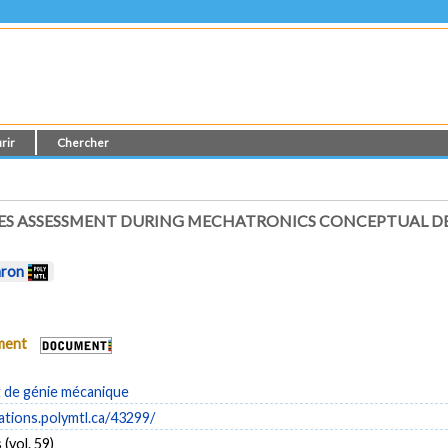
rir
Chercher
ES ASSESSMENT DURING MECHATRONICS CONCEPTUAL DE
aron
ument
de génie mécanique
cations.polymtl.ca/43299/
(vol. 59)