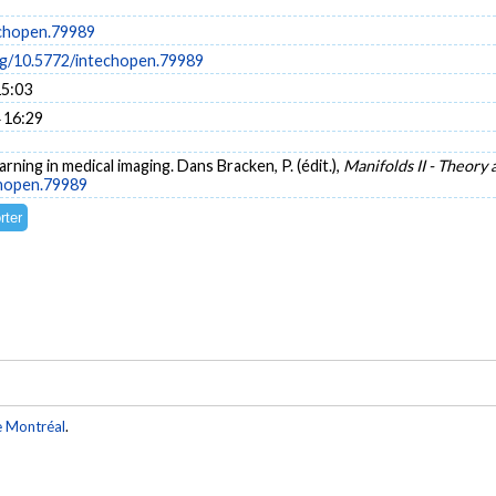
chopen.79989
org/10.5772/intechopen.79989
15:03
 16:29
arning in medical imaging. Dans Bracken, P. (édit.),
Manifolds II - Theory 
chopen.79989
e Montréal
.