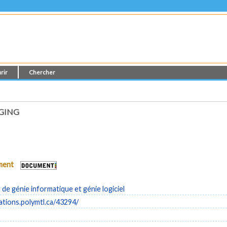
rir
Chercher
AGING
ument
e génie informatique et génie logiciel
cations.polymtl.ca/43294/