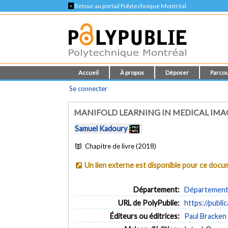
<
Retour au portail Polytechnique Montréal
Accueil
À propos
Déposer
Parcou
Se connecter
MANIFOLD LEARNING IN MEDICAL IM
Samuel Kadoury
Chapitre de livre (2018)
Un lien externe est disponible pour ce doc
Département:
Département d
URL de PolyPublie:
https://publi
Éditeurs ou éditrices:
Paul Bracken