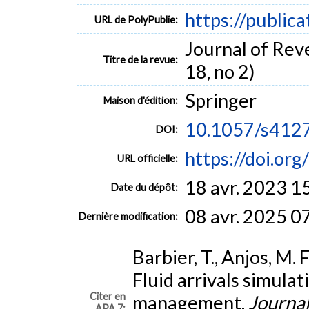
https://public
URL de PolyPublie:
Journal of Rev
Titre de la revue:
18, no 2)
Springer
Maison d'édition:
10.1057/s412
DOI:
https://doi.o
URL officielle:
18 avr. 2023 1
Date du dépôt:
08 avr. 2025 0
Dernière modification:
Barbier, T., Anjos, M. F
Fluid arrivals simula
Citer en
management.
Journal
APA 7: