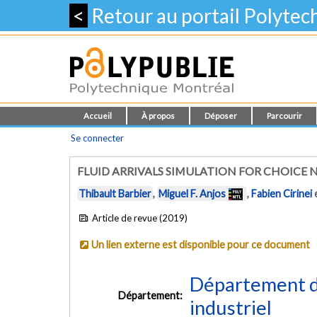
<
Retour au portail Polyte
Accueil
À propos
Déposer
Parcourir
Se connecter
FLUID ARRIVALS SIMULATION FOR CHOIC
Thibault Barbier
,
Miguel F. Anjos
,
Fabien Cirinei
Article de revue (2019)
Un lien externe est disponible pour ce document
Département d
Département:
industriel