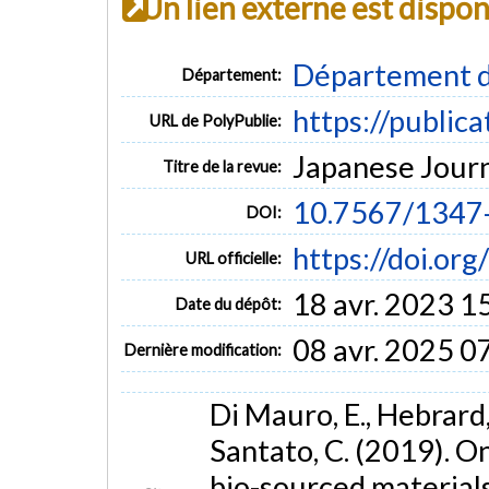
Un lien externe est dispo
Département d
Département:
https://public
URL de PolyPublie:
Japanese Journa
Titre de la revue:
10.7567/1347
DOI:
https://doi.o
URL officielle:
18 avr. 2023 1
Date du dépôt:
08 avr. 2025 0
Dernière modification:
Di Mauro, E., Hebrard, 
Santato, C. (2019). O
bio-sourced materials