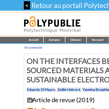
<
Retour au portail Polyte
Accueil
À propos
Déposer
Parcourir
Se connecter
ON THE INTERFACES B
SOURCED MATERIALS 
SUSTAINABLE ELECTRO
Eduardo Di Mauro
,
Emilie Hebrard
,
Yasmina Boulahia
Article de revue (2019)