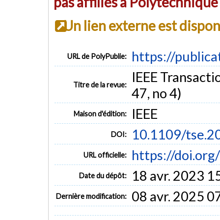
pas affiliés à Polytechniqu
Un lien externe est dispo
https://public
URL de PolyPublie:
IEEE Transacti
Titre de la revue:
47, no 4)
IEEE
Maison d'édition:
10.1109/tse.
DOI:
https://doi.or
URL officielle:
18 avr. 2023 1
Date du dépôt:
08 avr. 2025 0
Dernière modification: