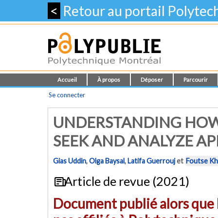
<
Retour au portail Polyte
Accueil
À propos
Déposer
Parcourir
Se connecter
UNDERSTANDING HOW
SEEK AND ANALYZE AP
Gias Uddin
,
Olga Baysal
,
Latifa Guerrouj
et
Foutse K
Article de revue (2021)
Document publié alors que l