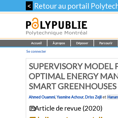
<
Retour au portail Polyte
Accueil
À propos
Déposer
Parcourir
Se connecter
SUPERVISORY MODEL 
OPTIMAL ENERGY MA
SMART GREENHOUSES 
Ahmed Ouammi
,
Yasmine Achour
,
Driss Zejli
et
Hanan
Article de revue (2020)