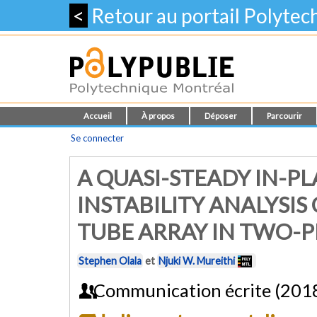
<
Retour au portail Polyte
Accueil
À propos
Déposer
Parcourir
Se connecter
A QUASI-STEADY IN-PL
INSTABILITY ANALYSIS
TUBE ARRAY IN TWO-
Stephen Olala
et
Njuki W. Mureithi
Communication écrite (201