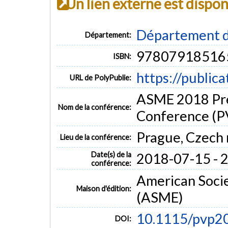
Un lien externe est dispo
Département d
Département:
97807918516
ISBN:
https://public
URL de PolyPublie:
ASME 2018 Pre
Nom de la conférence:
Conference (P
Prague, Czech 
Lieu de la conférence:
Date(s) de la
2018-07-15 - 
conférence:
American Socie
Maison d'édition:
(ASME)
10.1115/pvp2
DOI: