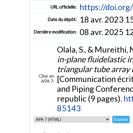
https://doi.o
URL officielle:
18 avr. 2023 1
Date du dépôt:
08 avr. 2025 1
Dernière modification:
Olala, S., & Mureithi, 
in-plane fluidelastic i
triangular tube array
Citer en
[Communication écri
APA 7:
and Piping Conferenc
republic (9 pages).
ht
85143