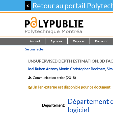
<
Retour au portail Polyte
Accueil
À propos
Déposer
Parcourir
Se connecter
UNSUPERVISED DEPTH ESTIMATION, 3D F
Joel Ruben Antony Moniz
,
Christopher Beckham
,
Sim
Communication écrite (2018)
Un lien externe est disponible pour ce document
Département de
Département:
logiciel