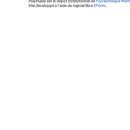
PolyPublie
est le dépôt institutionnel de
Polytechnique Mont
Site développé à l'aide du logiciel libre
EPrints
.