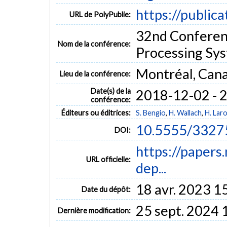
https://public
URL de PolyPublie:
32nd Conferen
Nom de la conférence:
Processing Sy
Montréal, Can
Lieu de la conférence:
Date(s) de la
2018-12-02 - 
conférence:
Éditeurs ou éditrices:
S. Bengio
,
H. Wallach
,
H. Laro
10.5555/3327
DOI:
https://papers
URL officielle:
dep...
18 avr. 2023 1
Date du dépôt:
25 sept. 2024 
Dernière modification: