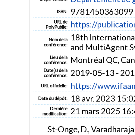
9781450363099
ISBN:
URL de
https://publicati
PolyPublie:
18th Internation
Nom de la
conférence:
and MultiAgent 
Lieu de la
Montréal QC, Ca
conférence:
Date(s) de la
2019-05-13 - 20
conférence:
https://www.ifaa
URL officielle:
18 avr. 2023 15:0
Date du dépôt:
Dernière
21 mars 2025 16:
modification:
St-Onge, D., Varadharajan