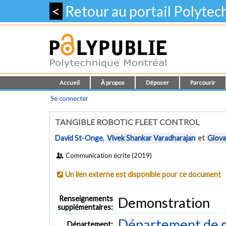
<
Retour au portail Polyte
Accueil
À propos
Déposer
Parcourir
Se connecter
TANGIBLE ROBOTIC FLEET CONTROL
David St-Onge
,
Vivek Shankar Varadharajan
et
Giova
Communication écrite (2019)
Un lien externe est disponible pour ce document
Renseignements
Demonstration
supplémentaires:
Département de gé
Département: